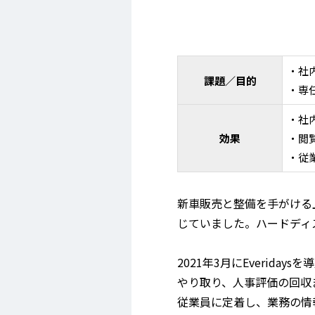
・社
課題／目的
・専
・社
効果
・閲
・従
新車販売と整備を手がける
じていました。ハードディ
2021年3月にEveri
やり取り、人事評価の回収
従業員に定着し、業務の情