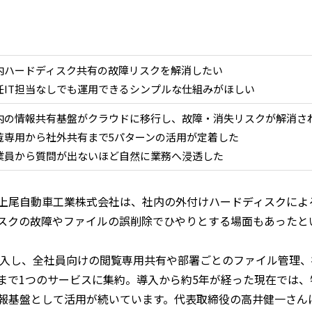
内ハードディスク共有の故障リスクを解消したい
任IT担当なしでも運用できるシンプルな仕組みがほしい
内の情報共有基盤がクラウドに移行し、故障・消失リスクが解消さ
覧専用から社外共有まで5パターンの活用が定着した
業員から質問が出ないほど自然に業務へ浸透した
上尾自動車工業株式会社は、社内の外付けハードディスクによ
スクの故障やファイルの誤削除でひやりとする場面もあったと
daysを導入し、全社員向けの閲覧専用共有や部署ごとのファイル管
まで1つのサービスに集約。導入から約5年が経った現在では
報基盤として活用が続いています。代表取締役の高井健一さん