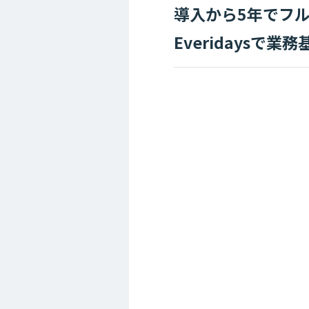
導入から5年でフ
Everidaysで業