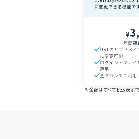
EveridaysのU
に変更できる機能で
3
¥
年間契約 
URLのサブドメ
に変更可能
ログイン・ファイ
適用
全プランでご利用
※金額はすべて税込表示