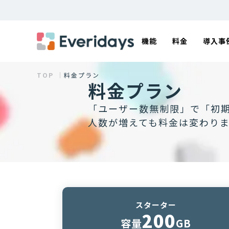
機能
料金
導入事
TOP ｜
料金プラン
料金プラン
「ユーザー数無制限」で「初期
人数が増えても料金は変わり
スターター
200
容量
GB