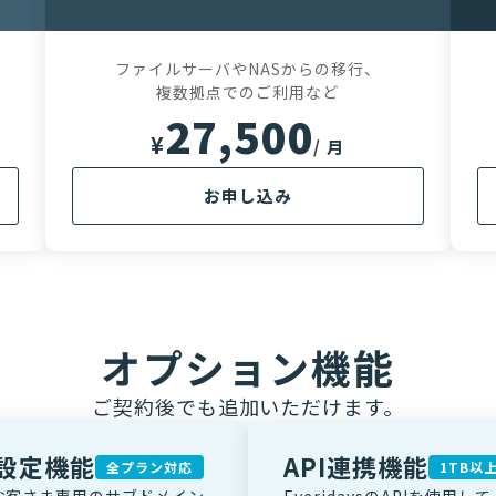
ファイルサーバやNASからの移行、
複数拠点でのご利用など
27,500
¥
/ 月
お申し込み
オプション機能
ご契約後でも追加いただけます。
設定機能
API連携機能
全プラン対応
1TB以