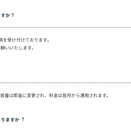
ますか？
が異なります。
用を受け付けております。
お願いいたします。
。容量は即座に変更され、料金は翌月から適用されます。
ありますか︖