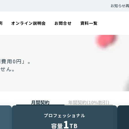
お知らせ
例
オンライン説明会
お問合せ
資料一覧
費用0円」。
ません。
月間契約
年間契約(10%割引)
プロフェッショナル
1
容量
TB