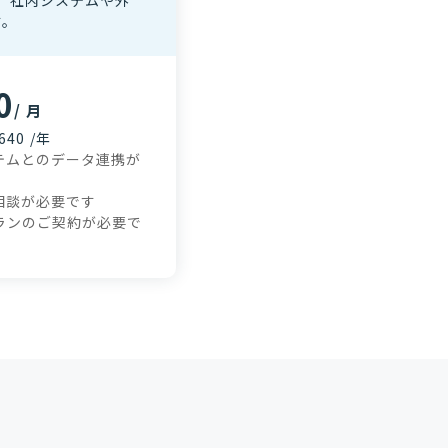
して、社内システムや外
す。
0
/ 月
640 /年
テムとのデータ連携が
相談が必要です
ランのご契約が必要で