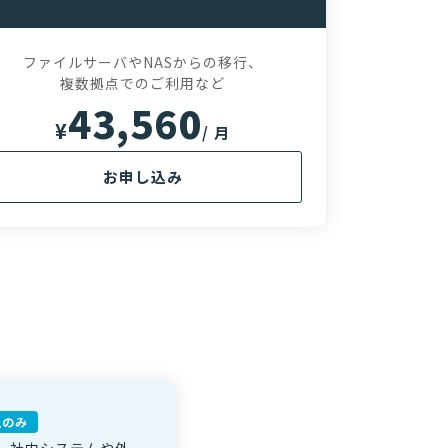
ファイルサーバやNASからの移行、
複数拠点でのご利用など
43,560
¥
/ 月
お申し込み
※金額
上のみ