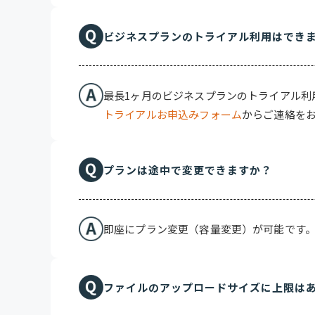
ビジネスプランのトライアル利用はでき
機能自体に差はありません。「容量」のみ
最長1ヶ月のビジネスプランのトライアル利
トライアルお申込みフォーム
からご連絡を
プランは途中で変更できますか？
即座にプラン変更（容量変更）が可能です
ファイルのアップロードサイズに上限は