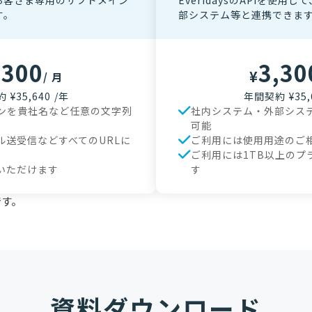
RLをお客さま専用のサブドメイン
EveridaysのAPIを使用
す。
部システム等と連携できま
,300
3,30
¥
/ 月
¥35,640 /年
年間契約 ¥35,
インを貴社名など任意の文字列
社内システム・外部シス
可能
ル送受信などすべてのURLに
ご利用には使用用途のご
ご利用には1TB以上のプ
いただけます
す
です。
資料ダウンロード