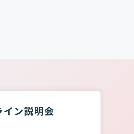
は
ライン説明会