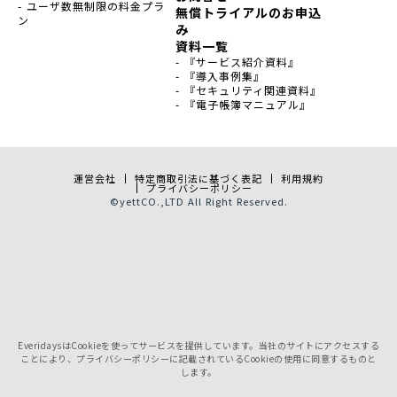
- ユーザ数無制限の料金プラ
無償トライアルのお申込
ン
み
資料一覧
- 『サービス紹介資料』
- 『導入事例集』
- 『セキュリティ関連資料』
- 『電子帳簿マニュアル』
運営会社
特定商取引法に基づく表記
利用規約
プライバシーポリシー
©
yett
CO.,LTD All Right Reserved.
EveridaysはCookieを使ってサービスを提供しています。当社のサイトにアクセスする
ことにより、プライバシーポリシーに記載されているCookieの使用に同意するものと
します。