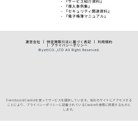
- 『サービス紹介資料』
- 『導入事例集』
- 『セキュリティ関連資料』
- 『電子帳簿マニュアル』
運営会社
特定商取引法に基づく表記
利用規約
プライバシーポリシー
©
yett
CO.,LTD All Right Reserved.
EveridaysはCookieを使ってサービスを提供しています。当社のサイトにアクセスする
ことにより、プライバシーポリシーに記載されているCookieの使用に同意するものと
します。