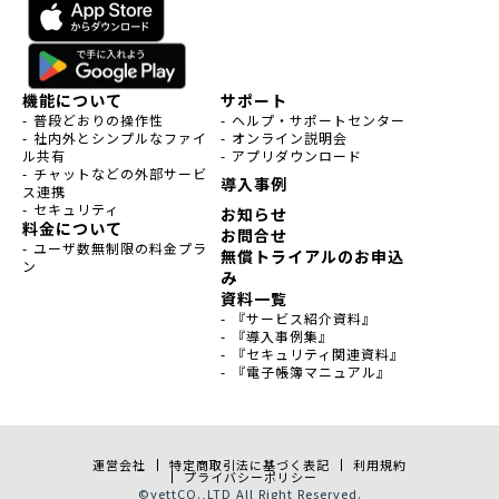
機能について
サポート
- 普段どおりの操作性
- ヘルプ・サポートセンター
- 社内外とシンプルなファイ
- オンライン説明会
ル共有
- アプリダウンロード
- チャットなどの外部サービ
導入事例
ス連携
- セキュリティ
お知らせ
料金について
お問合せ
- ユーザ数無制限の料金プラ
無償トライアルのお申込
ン
み
資料一覧
- 『サービス紹介資料』
- 『導入事例集』
- 『セキュリティ関連資料』
- 『電子帳簿マニュアル』
運営会社
特定商取引法に基づく表記
利用規約
プライバシーポリシー
©
yett
CO.,LTD All Right Reserved.