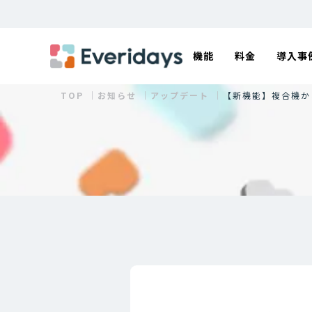
機能
料金
導入事
TOP ｜
お知らせ ｜
アップデート ｜
【新機能】複合機か