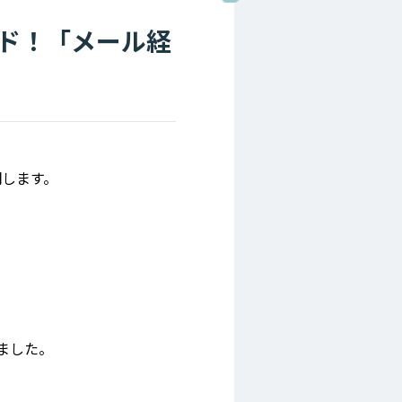
ード！「メール経
明します。
た
ました。