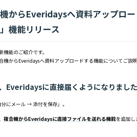
機からEveridaysへ資料アップロ
」機能リリース
新機能のご紹介です。
機からEveridaysへ資料アップロードする機能についてご説
Everidaysに直接届くようになりまし
自分にメール → 添付を保存」。
、
複合機からEveridaysに直接ファイルを送れる機能
を追加し