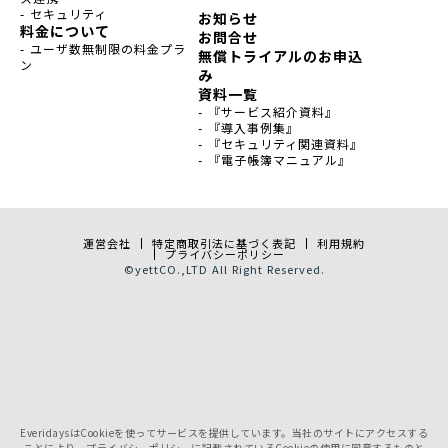
- セキュリティ
お知らせ
料金について
お問合せ
- ユーザ数無制限の料金プラ
無償トライアルのお申込
ン
み
資料一覧
- 『サービス紹介資料』
- 『導入事例集』
- 『セキュリティ関連資料』
- 『電子帳簿マニュアル』
運営会社
特定商取引法に基づく表記
利用規約
プライバシーポリシー
©
yett
CO.,LTD All Right Reserved.
EveridaysはCookieを使ってサービスを提供しています。当社のサイトにアクセスする
ことにより、プライバシーポリシーに記載されているCookieの使用に同意するものと